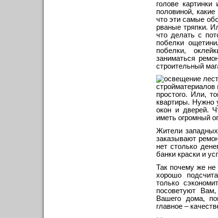
голове картинки
половиной, какие
что эти самые обо
рваные тряпки. И
что делать с по
побелки ощетини
побелки, оклей
заниматься ремон
строительный мага
стройматериалов н
простого. Или, т
квартиры. Нужно 
окон и дверей. 
иметь огромный о
Жители западных
заказывают ремон
нет столько дене
банки краски и ус
Так почему же не
хорошо подсчита
только сэкономи
посоветуют Вам,
Вашего дома, по
главное – качест