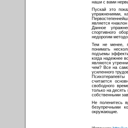
наши с вами нерв
Пускай это пока
упражнениями, к
Первостепенней
является «наклон
Данное упражн
спортивного обо
недорогим методо
Тем не менее, п
понимать нескол
подъемы эффекти
когда надежнее в
являются утренни
чем? Все на само
усиленного трудо
Психотерапевты
считается основ
свободного врем
только на десять
собственными зав
Не поленитесь в
безупречными ко
окружающие.