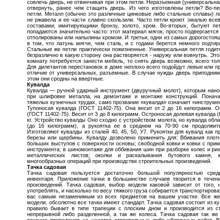
совлечь дверь, не отвинчивая при этом петли. Неразъемная (универсальная
отвернуть, ранее чем стащить дверь. Из чего изготовлены петли? Во-п
петли. Металл (обычно это различные цинковые либо стальные сплавы) ла
не ржавела и ее части славно скользили. Часто петли кроют эмалью вс
составами, имитирующими бронзу, золото, хром. Во-вторых, бытуют пе
попадаются значительно часто: этот материал мягок, просто подвергается
отполированы или напылины хромом. И третьи, одни из самых дорогостоящ
в том, что латунь мягче, чем сталь, и с годами берется немного подтир
Стальные же петли практически пожизненные. Универсальная петля годитс
безразлично в какую сторону она растворяется - наружу или вовнутрь. Эт
комнату потребуется занести мебель, то снять дверь возможно, всего тол
Для дилетантов перестановок в доме неплохо всего подойдут левые или п
отличие от универсальных, разъемные. В случае нужды дверь приподним
этом они сродны на ввертные.
Кувалда
Кувалда — ручной ударный инструмент (двуручный молот), которым нано
при шлифовке металла, на демонтаже и монтаже конструкций. Понача
тяжелых кузнечных трудах, само прозвание «кувалда» означает «инструме
Тупоносая кувалда (ГОСТ 11402-75). Она весит от 2 до 16 килограмм. 
(ГОСТ 11402-75). Весит от 3 до 8 килограмм. Остроносая долевая кувалда (
кг. Устройство кувалды Оно сходно с устройством молота, но кувалда об
(до 16 килограмм), а рукоятка ее в среднем на 70-90 см продолжите
Изготовляют кувалды из сталей 40, 45, 50, У7. Рукоятки для кувалд как п
березы или щербины. Кувалду дозволено применить для: Вбивания плотн
больших выступов с поверхности основы; свободной ковки и ковки с прим
инструмента; в шиномонтаже для оббивания шин при разборке колес и рих
металлических листов; околки и раскалывания бутового камня, к
многообразных операций при производстве строительных произведений.
Тачка садовая
Тачка садовая пользуется достаточно большой популярностью сред
инвентаря. Приложение тачки в большинстве случаев творится в течен
произведений. Тачка садовая, выбор модели каковой зависит от того, 
употреблять, и насколько по весу тяжкого груза собирается транспортирова
вас самым незаменимым из всех предметов на вашем участке. Все же 
модели, обсолютно все тачки имеют стандарт. Тачка садовая состоит из куз
правило бывает в типе трапеции с плоским дном и производится из с
непрерывной либо разделенной, а так же колеса. Тачка садовая так же
течение проведения на участке строительных либо уборочных работ. В