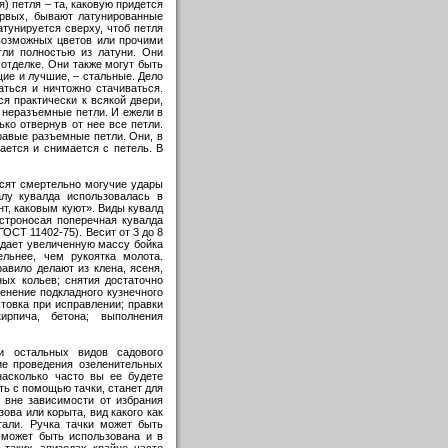
) петля – та, каковую придется
ервых, бывают латунированные
тунируется сверху, чтоб петля
евозможных цветов или прочими
тли полностью из латуни. Они
 отделке. Они также могут быть
ие и лучшие, – стальные. Дело
аться и ничтожно стачиваться.
я практически к всякой двери,
о неразъемные петли. И ежели в
ько отвернув от нее все петли.
равые разъемные петли. Они, в
ается и снимается с петель. В
сят смертельно могучие удары
лу кувалда использовалась в
нт, каковым куют». Виды кувалд
Остроносая поперечная кувалда
ГОСТ 11402-75). Весит от 3 до 8
ладает увеличенную массу бойка
льнее, чем рукоятка молота.
равило делают из клена, ясеня,
ых кольев; снятия достаточно
енение подкладного кузнечного
товка при исправлении; правки
ирпича, бетона; выполнения
и остальных видов садового
ие проведения озеленительных
насколько часто вы ее будете
ть с помощью тачки, станет для
вне зависимости от избрания
ова или корыта, вид какого как
тали. Ручка тачки может быть
 может быть использована и в
 таких эпизодах крайне часто