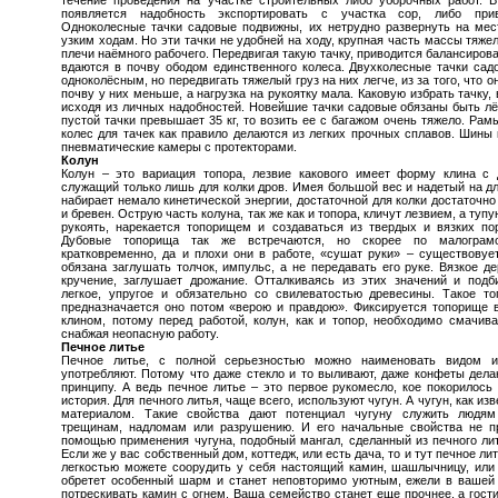
появляется надобность экспортировать с участка сор, либо при
Одноколесные тачки садовые подвижны, их нетрудно развернуть на мес
узким ходам. Но эти тачки не удобней на ходу, крупная часть массы тяжел
плечи наёмного рабочего. Передвигая такую тачку, приводится балансиро
вдаются в почву ободом единственного колеса. Двухколесные тачки сад
одноколёсным, но передвигать тяжелый груз на них легче, из за того, что 
почву у них меньше, а нагрузка на рукоятку мала. Каковую избрать тачку,
исходя из личных надобностей. Новейшие тачки садовые обязаны быть л
пустой тачки превышает 35 кг, то возить ее с багажом очень тяжело. Рамы
колес для тачек как правило делаются из легких прочных сплавов. Шины 
пневматические камеры с протекторами.
Колун
Колун – это вариация топора, лезвие какового имеет форму клина с 
служащий только лишь для колки дров. Имея большой вес и надетый на дл
набирает немало кинетической энергии, достаточной для колки достаточн
и бревен. Острую часть колуна, так же как и топора, кличут лезвием, а ту
рукоять, нарекается топорищем и создаваться из твердых и вязких пор
Дубовые топорища так же встречаются, но скорее по малограмо
кратковременно, да и плохи они в работе, «сушат руки» – существовует
обязана заглушать толчок, импульс, а не передавать его руке. Вязкое д
кручение, заглушает дрожание. Отталкиваясь из этих значений и подб
легкое, упругое и обязательно со свилеватостью древесины. Такое то
предназначается оно потом «верою и правдою». Фиксируется топорище
клином, потому перед работой, колун, как и топор, необходимо смачива
снабжая неопасную работу.
Печное литье
Печное литье, с полной серьезностью можно наименовать видом ис
употребляют. Потому что даже стекло и то выливают, даже конфеты дела
принципу. А ведь печное литье – это первое рукомесло, кое покорилось 
история. Для печного литья, чаще всего, используют чугун. А чугун, как и
материалом. Такие свойства дают потенциал чугуну служить людям
трещинам, надломам или разрушению. И его начальные свойства не п
помощью применения чугуна, подобный мангал, сделанный из печного ли
Если же у вас собственный дом, коттедж, или есть дача, то и тут печное л
легкостью можете соорудить у себя настоящий камин, шашлычницу, ил
обретет особенный шарм и станет неповторимо уютным, ежели в вашей
потрескивать камин с огнем. Ваша семейство станет еще прочнее, а гости