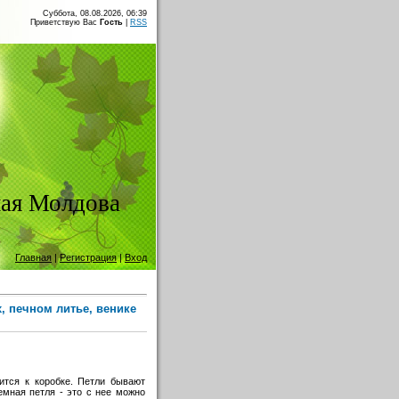
Суббота, 08.08.2026, 06:39
Приветствую Вас
Гость
|
RSS
ая Молдова
Главная
|
Регистрация
|
Вход
х, печном литье, венике
пится к коробке. Петли бывают
мная петля - это с нее можно