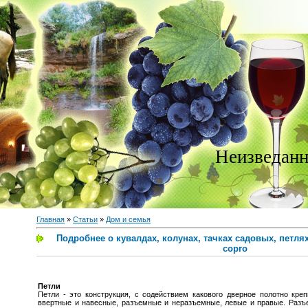
Неизведанн
Главная
»
Статьи
»
Дом и семья
Подробнее о кувалдах, колунах, тачках садовых, петля
сорго
Петли
Петли - это конструкция, с содействием какового дверное полотно кре
ввертные и навесные, разъемные и неразъемные, левые и правые. Разъе