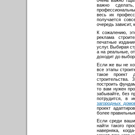
очень важно тща
важно сделать
профессиональных
весь их професс
получается совс
очередь зависит, 
К сожалению, эт
реклама строит
печатные издани
услуг. Выбирая с
а на реальные, о
доходит до выбор
Если же вы не хо
все этапы строит
такое проект 
строительства. 
построить фундам
то вам нужен пр
забывайте, без п
потрудится, в 
загородных домо
проект адаптиро
более правильны
Если среди ваших
найти такого пр
наверняка, когд