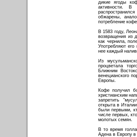
дикие ягоды коф
активности. В
распространился
обжарены, анало
потребление кофе
В 1583 году, Лео
возвращения из д
как чернила, пол
Употребляют его 
нее каждый налив
Из мусульманск
процветала тор
Ближним Востоко
венецианского по
Европы.
Кофе получил бо
христианским напи
запретить "мусу
открыта в Италии
были первыми, к
числе первых, кт
молотых семян.
В то время голл
Адена в Европу в