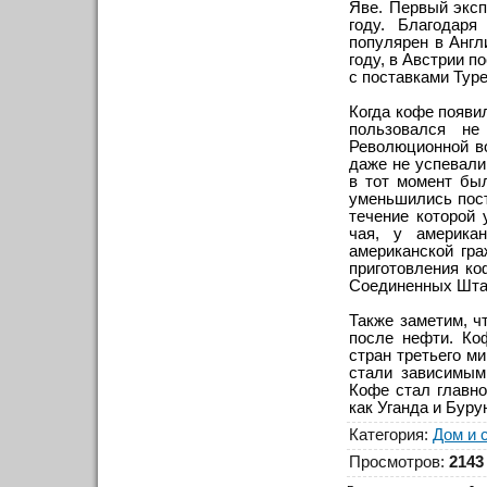
Яве. Первый экс
году. Благодаря
популярен в Англ
году, в Австрии п
с поставками Тур
Когда кофе появи
пользовался н
Революционной во
даже не успевали
в тот момент был
уменьшились пост
течение которой
чая, у америка
американской гра
приготовления ко
Соединенных Шта
Также заметим, ч
после нефти. Ко
стран третьего м
стали зависимым
Кофе стал главно
как Уганда и Буру
Категория
:
Дом и 
Просмотров
:
2143