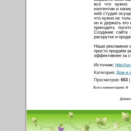
все что нужно:
контентом и напи
web студия осуще
что нужно не толь
но и держать его
приходить посет
Создание сайта 
раскрутке и прод
Наше рекламное а
просто продаём р
эффективнее за с
Источник
:
http://u
Категория
:
Дом и 
Просмотров
:
653
Всего комментариев
:
0
Добавл