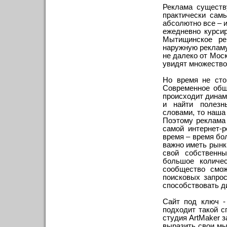
Реклама существ
практически сам
абсолютно все – 
ежедневно курси
Мытищинское рек
наружную рекламу
не далеко от Мос
увидят множество
Но время не сто
Современное обще
происходит динами
и найти полезн
словами, то наша
Поэтому реклама 
самой интернет-
время – время бо
важно иметь рынк
свой собственны
большое количес
сообщество смож
поисковых запро
способствовать 
Сайт под ключ -
подходит такой с
студия ArtMaker з
выразить свои мы