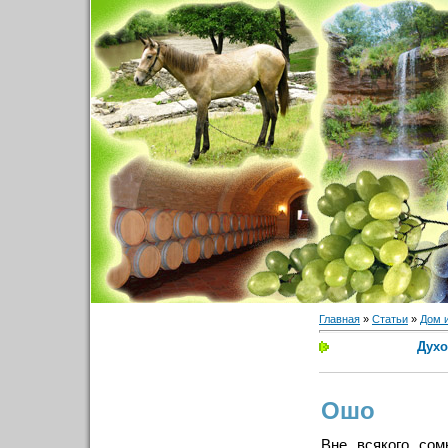
Главная
»
Статьи
»
Дом 
Духо
Ошо
Вне всякого сом