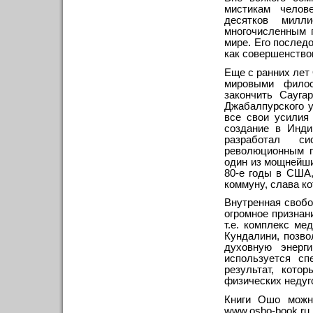
мистикам челов
десятков мил
многочисленным 
мире. Его послед
как совершенствов
Еще с ранних лет
мировыми фило
закончить Сауга
Джабалпурского у
все свои усилия
создание в Инди
разработал с
революционным 
один из мощнейши
80-е годы в США
коммуну, слава ко
Внутренная свобо
огромное признан
т.е. комплекс ме
Кундалини, позв
духовную энерг
используется с
результат, кото
физических недуг
Книги Ошо можно
www.osho-book.ru.