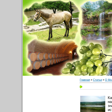
Главная
»
Статьи
»
О Мо
Ка
на
зн
ис