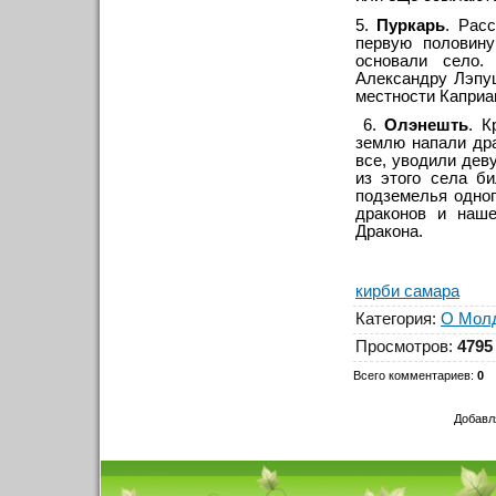
5.
Пуркарь
. Рас
первую половин
основали село.
Александру Лэпуш
местности Каприа
6.
Олэнешть
. К
землю напали дра
все, уводили дев
из этого села б
подземелья одног
драконов и наше
Дракона.
кирби самара
Категория
:
О Мол
Просмотров
:
4795
Всего комментариев
:
0
Добавл