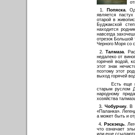
от
1.
Попяска
. О
является пастух
отарой в живопис
Буджакской сте
находится родник
навсегда захочешь
отрезок Большой 
Черного Моря со 
2.
Талмаза
. Ра
недалеко от вино
горячей водой, 
этот знак нечис
поэтому этот ро
выход горячей во
Есть еще 
старым руслом Д
народному прид
хозяйства талмазц
3.
Чобурчиу
. В
«Паланка». Леген
а может быть и от
4.
Рэскэець
. Ле
что означает злы
или еще ссылаютс