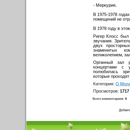
- Меркурия.
В 1975-1978 года
помещений не отр
В 1978 году в эт
Ригер Клосс был 
звучания. Зрител
двух просторны
знаменитых ко
великолепием, за
Органный зал 
концертами с 
полюбилась зри
которые проходят
Категория
:
О Мол
Просмотров
:
1717
Всего комментариев
:
0
Добавл