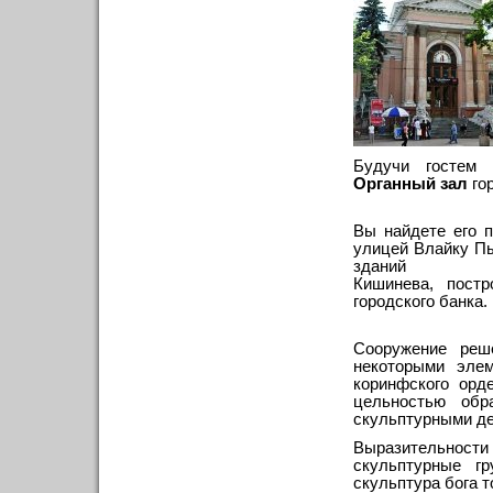
Будучи гостем
Органный зал
го
Вы найдете его 
улицей Влайку Пы
зданий
Кишинева, пост
городского банка.
Сооружение реш
некоторыми элем
коринфского орд
цельностью обр
скульптурными д
Выразительнос
скульптурные г
скульптура бога т