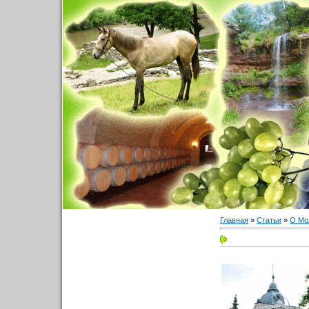
Главная
»
Статьи
»
О Мо