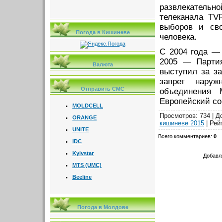
развлекатель
телеканала TV
выборов и сво
Погода в Кишиневе
человека.
С 2004 года —
2005 — Партия
Валюта
выступил за з
запрет наруж
Отправить СМС
объединения
Европейский со
MOLDCELL
Просмотров
: 734 |
Д
ORANGE
кишиневе 2015
|
Рей
UNITE
Всего комментариев
:
0
IDC
Kyivstar
Добавл
MTS (UMC)
Beeline
Погода в Молдове