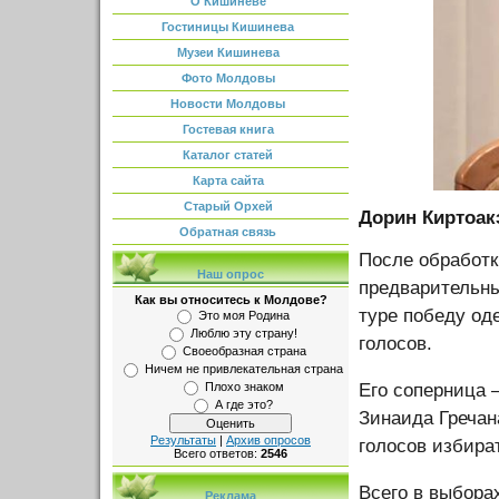
О Кишиневе
Гостиницы Кишинева
Музеи Кишинева
Фото Молдовы
Новости Молдовы
Гостевая книга
Каталог статей
Карта сайта
Старый Орхей
Дорин Киртоак
Обратная связь
После обработк
Наш опрос
предварительны
Как вы относитесь к Молдове?
туре победу од
Это моя Родина
Люблю эту страну!
голосов.
Своеобразная страна
Ничем не привлекательная страна
Плохо знаком
Его соперница
А где это?
Зинаида Гречан
Результаты
|
Архив опросов
голосов избира
Всего ответов:
2546
Всего в выбора
Реклама