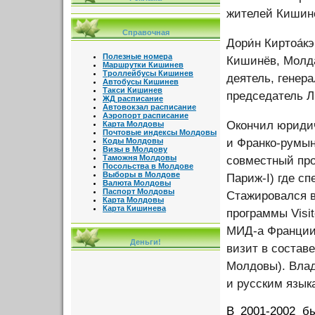
жителей Кишин
Справочная
Дори́н Киртоа́кэ
Полезные номера
Кишинёв, Молд
Маршрутки Кишинев
Троллейбусы Кишинев
деятель, генер
Автобусы Кишинев
Такси Кишинев
председатель Л
ЖД расписание
Автовокзал расписание
Аэропорт расписание
Окончил юридич
Карта Молдовы
Почтовые индексы Молдовы
Коды Молдовы
и Франко-румын
Визы в Молдову
Таможня Молдовы
совместный про
Посольства в Молдове
Выборы в Молдове
Париж-I) где с
Валюта Молдовы
Паспорт Молдовы
Стажировался в
Карта Молдовы
Карта Кишинева
программы Visi
МИД-а Франции P
Деньги!
визит в состав
Молдовы). Влад
и русским язык
В 2001-2002 б