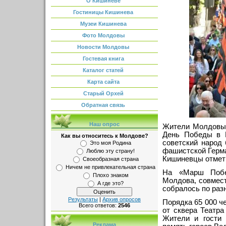
О Кишиневе
Гостиницы Кишинева
Музеи Кишинева
Фото Молдовы
Новости Молдовы
Гостевая книга
Каталог статей
Карта сайта
Старый Орхей
Обратная связь
Наш опрос
Жители Молдовы 
День Победы в В
Как вы относитесь к Молдове?
советский народ
Это моя Родина
фашистской Герман
Люблю эту страну!
Кишиневцы отмет
Своеобразная страна
Ничем не привлекательная страна
На «Марш Побед
Плохо знаком
Молдова, совмес
А где это?
собралось по раз
Результаты
|
Архив опросов
Порядка 65 000 ч
Всего ответов:
2546
от сквера Театр
Жители и гости 
Реклама