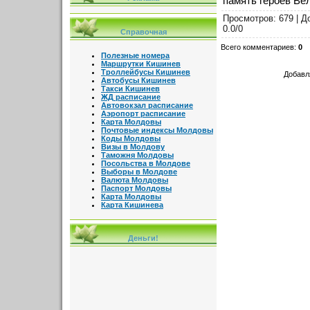
память героев Ве
Просмотров
: 679 |
Д
0.0
/
0
Справочная
Всего комментариев
:
0
Полезные номера
Маршрутки Кишинев
Троллейбусы Кишинев
Добавл
Автобусы Кишинев
Такси Кишинев
ЖД расписание
Автовокзал расписание
Аэропорт расписание
Карта Молдовы
Почтовые индексы Молдовы
Коды Молдовы
Визы в Молдову
Таможня Молдовы
Посольства в Молдове
Выборы в Молдове
Валюта Молдовы
Паспорт Молдовы
Карта Молдовы
Карта Кишинева
Деньги!