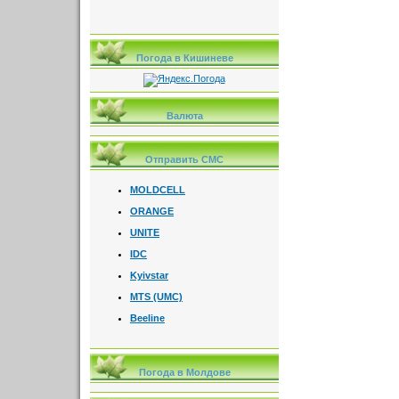
Погода в Кишиневе
Валюта
Отправить СМС
MOLDCELL
ORANGE
UNITE
IDC
Kyivstar
MTS (UMC)
Beeline
Погода в Молдове