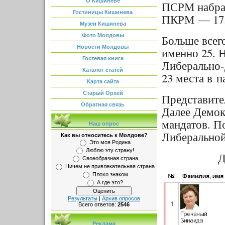
О Кишиневе
ПСРМ набра
Гостиницы Кишинева
ПКРМ — 17.
Музеи Кишинева
Фото Молдовы
Больше всег
Новости Молдовы
именно 25. 
Гостевая книга
Либерально-
Каталог статей
23 места в п
Карта сайта
Старый Орхей
Представите
Обратная связь
Далее Демок
мандатов. П
Наш опрос
Либеральной
Как вы относитесь к Молдове?
Это моя Родина
Люблю эту страну!
Д
Своеобразная страна
Ничем не привлекательная страна
Плохо знаком
А где это?
Результаты
|
Архив опросов
Всего ответов:
2546
Реклама