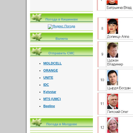
Погода в Кишиневе
Валюта
Отправить СМС
MOLDCELL
ORANGE
UNITE
IDC
Kyivstar
MTS (UMC)
Beeline
Погода в Молдове