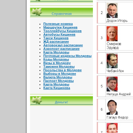
Справочная
Полезные номера
Маршрутки Кишинев
Троллейбусы Кишинев
Автобусы Кишинев
Такси Кишинев
ЖД расписание
Автовокзал расписание
Аэропорт расписание
Карта Молдовы
Почтовые индексы Молдовы
Коды Молдовы
Визы в Молдову
Таможня Молдовы
Посольства в Молдове
Выборы в Молдове
Валюта Молдовы
Паспорт Молдовы
Карта Молдовы
Карта Кишинева
Деньги!