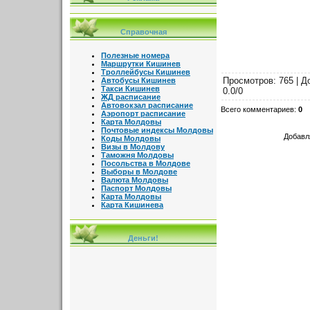
Справочная
Полезные номера
Маршрутки Кишинев
Троллейбусы Кишинев
Просмотров
: 765 |
Д
Автобусы Кишинев
Такси Кишинев
0.0
/
0
ЖД расписание
Автовокзал расписание
Всего комментариев
:
0
Аэропорт расписание
Карта Молдовы
Почтовые индексы Молдовы
Добавл
Коды Молдовы
Визы в Молдову
Таможня Молдовы
Посольства в Молдове
Выборы в Молдове
Валюта Молдовы
Паспорт Молдовы
Карта Молдовы
Карта Кишинева
Деньги!