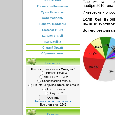
О Кишиневе
Парламента — че
ноября 2010 года
Гостиницы Кишинева
Интересный опрос
Музеи Кишинева
Фото Молдовы
Если бы выбор
политическую си
Новости Молдовы
Вот его результат
Гостевая книга
Каталог статей
Карта сайта
Старый Орхей
Обратная связь
Наш опрос
Как вы относитесь к Молдове?
Это моя Родина
Люблю эту страну!
Своеобразная страна
Ничем не привлекательная страна
Плохо знаком
А где это?
Результаты
|
Архив опросов
Всего ответов:
2546
Реклама