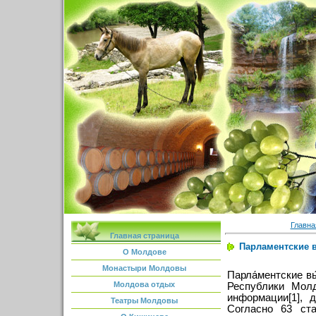
Главна
Главная страница
Парламентские 
О Молдове
Монастыри Молдовы
Парла́ментские в
Молдова отдых
Республики Молд
информации[1], 
Театры Молдовы
Согласно 63 ст