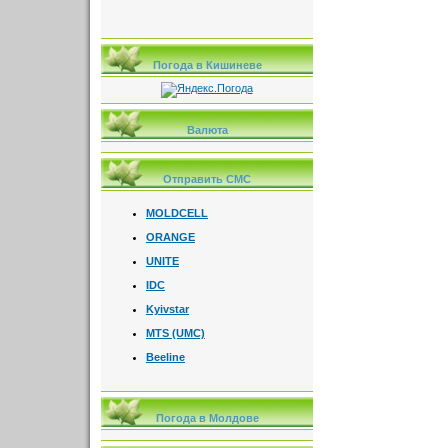
Погода в Кишиневе
Валюта
Отправить СМС
MOLDCELL
ORANGE
UNITE
IDC
Kyivstar
MTS (UMC)
Beeline
Погода в Молдове