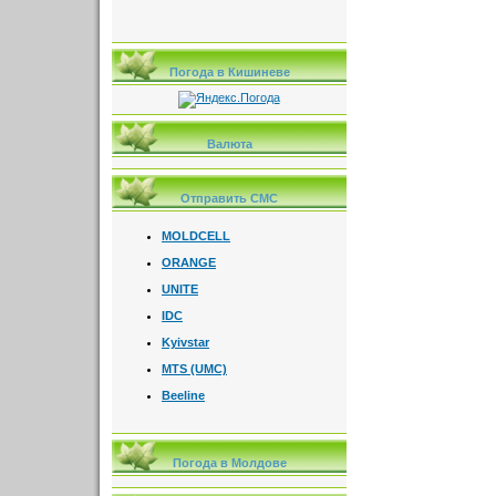
Погода в Кишиневе
Валюта
Отправить СМС
MOLDCELL
ORANGE
UNITE
IDC
Kyivstar
MTS (UMC)
Beeline
Погода в Молдове