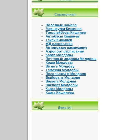
Справочная
Полезные номера
Маршрутки Кишинев
Троллейбусы Кишинев
Автобусы Кишинев
Такси Кишинев
ЖД расписание
Автовокзал расписание
Аэропорт расписание
Карта Молдовы
Почтовые индексы Молдовы
Коды Молдовы
Визы в Молдову
Таможня Молдовы
Посольства в Молдове
Выборы в Молдове
Валюта Молдовы
Паспорт Молдовы
Карта Молдовы
Карта Кишинева
Деньги!