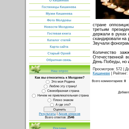
О Кишиневе
Гостиницы Кишинева
Музеи Кишинева
Фото Молдовы
стране оппозици
Новости Молдовы
третьим презид
держали в руках 
Гостевая книга
скандировали на 
Каталог статей
Звучали фонограм
Карта сайта
Количество заж
Старый Орхей
Отечественной в
Обратная связь
День Победы, но 
Просмотров
: 572 |
Д
Наш опрос
Кишиневе
|
Рейтинг
:
Как вы относитесь к Молдове?
Всего комментариев
:
0
Это моя Родина
Люблю эту страну!
Своеобразная страна
Добавл
Ничем не привлекательная страна
Плохо знаком
А где это?
Результаты
|
Архив опросов
Всего ответов:
2546
Реклама