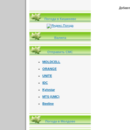
Добавл
Погода в Кишиневе
Валюта
Отправить СМС
MOLDCELL
ORANGE
UNITE
IDC
Kyivstar
MTS (UMC)
Beeline
Погода в Молдове