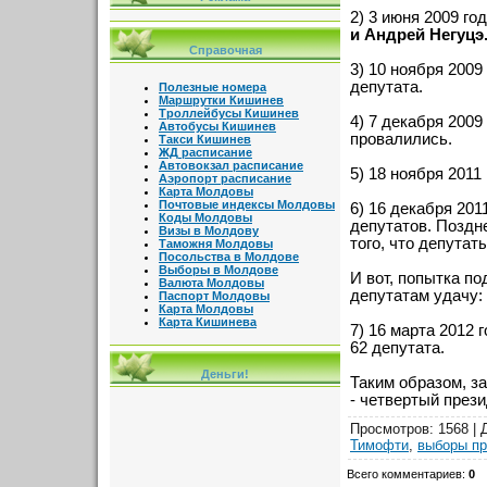
2) 3 июня 2009 г
и Андрей Негуцэ
Справочная
3) 10 ноября 200
депутата.
Полезные номера
Маршрутки Кишинев
Троллейбусы Кишинев
4) 7 декабря 200
Автобусы Кишинев
провалились.
Такси Кишинев
ЖД расписание
Автовокзал расписание
5) 18 ноября 2011
Аэропорт расписание
Карта Молдовы
Почтовые индексы Молдовы
6) 16 декабря 20
Коды Молдовы
депутатов. Поздн
Визы в Молдову
того, что депута
Таможня Молдовы
Посольства в Молдове
Выборы в Молдове
И вот, попытка п
Валюта Молдовы
депутатам удачу:
Паспорт Молдовы
Карта Молдовы
Карта Кишинева
7) 16 марта 2012
62 депутата.
Деньги!
Таким образом, з
- четвертый през
Просмотров
: 1568 |
Тимофти
,
выборы п
Всего комментариев
:
0