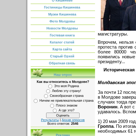
О Кишиневе
Гостиницы Кишинева
Музеи Кишинева
Фото Молдовы
Новости Молдовы
магистратуры.
Гостевая книга
Впрочем, нельзя 
Каталог статей
протеста против
Карта сайта
более 80000 че
появились новые 
Старый Орхей
президенту...
Обратная связь
Историческая
Наш опрос
Как вы относитесь к Молдове?
Молдавская эпо
Это моя Родина
Люблю эту страну!
За почти 12 после
Своеобразная страна
в Молдове заверш
Ничем не привлекательная страна
случаях тогда п
Плохо знаком
Воронин
. А вот 
А где это?
удавалось. Вспом
Результаты
|
Архив опросов
1) 20 мая 2009 г
Всего ответов:
2546
Гроппа
. По итога
необходимых 61 г
Реклама