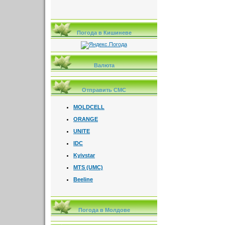
Погода в Кишиневе
Валюта
Отправить СМС
MOLDCELL
ORANGE
UNITE
IDC
Kyivstar
MTS (UMC)
Beeline
Погода в Молдове