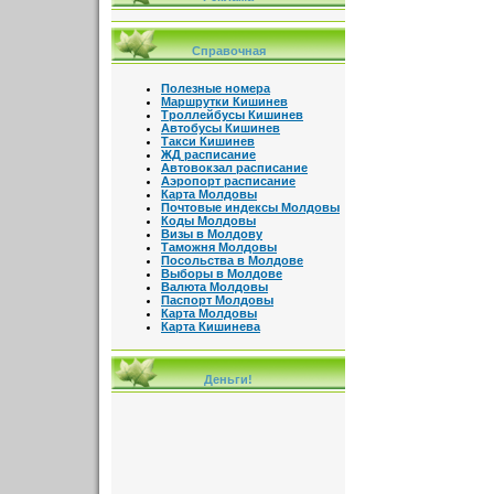
Справочная
Полезные номера
Маршрутки Кишинев
Троллейбусы Кишинев
Автобусы Кишинев
Такси Кишинев
ЖД расписание
Автовокзал расписание
Аэропорт расписание
Карта Молдовы
Почтовые индексы Молдовы
Коды Молдовы
Визы в Молдову
Таможня Молдовы
Посольства в Молдове
Выборы в Молдове
Валюта Молдовы
Паспорт Молдовы
Карта Молдовы
Карта Кишинева
Деньги!