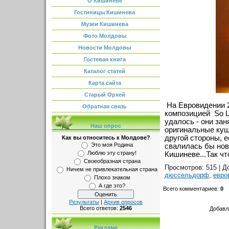
О Кишиневе
Гостиницы Кишинева
Музеи Кишинева
Фото Молдовы
Новости Молдовы
Гостевая книга
Каталог статей
Карта сайта
Старый Орхей
На Евровидении 2
Обратная связь
композицией So L
удалось - они зан
Наш опрос
оригинальные куш
другой стороны, 
Как вы относитесь к Молдове?
Это моя Родина
свалилась бы нов
Люблю эту страну!
Кишиневе...Так чт
Своеобразная страна
Просмотров
: 515 |
Д
Ничем не привлекательная страна
дюссельдорф
,
евро
Плохо знаком
А где это?
Всего комментариев
:
0
Результаты
|
Архив опросов
Всего ответов:
2546
Добавл
Реклама