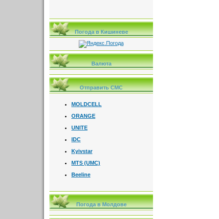
Погода в Кишиневе
Валюта
Отправить СМС
MOLDCELL
ORANGE
UNITE
IDC
Kyivstar
MTS (UMC)
Beeline
Погода в Молдове