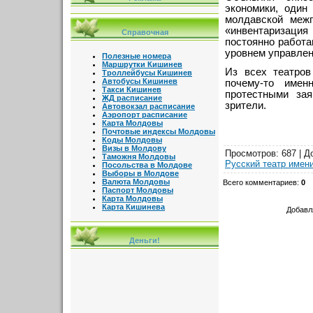
экономики, один
молдавской межп
«инвентаризация
Справочная
постоянно работа
уровнем управлен
Полезные номера
Маршрутки Кишинев
Из всех театров
Троллейбусы Кишинев
Автобусы Кишинев
почему-то имен
Такси Кишинев
протестными за
ЖД расписание
зрители.
Автовокзал расписание
Аэропорт расписание
Карта Молдовы
Почтовые индексы Молдовы
Коды Молдовы
Визы в Молдову
Просмотров
: 687 |
Д
Таможня Молдовы
Русский театр имен
Посольства в Молдове
Выборы в Молдове
Валюта Молдовы
Всего комментариев
:
0
Паспорт Молдовы
Карта Молдовы
Карта Кишинева
Добавл
Деньги!