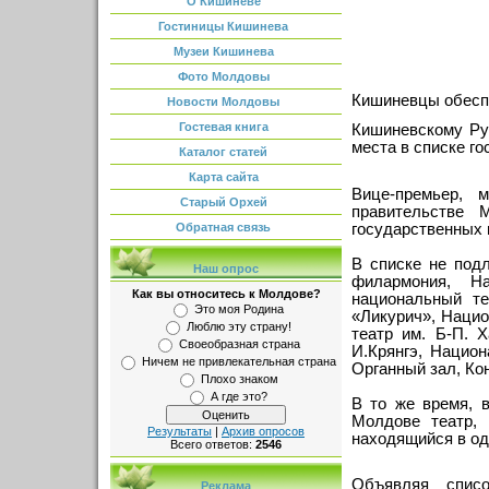
О Кишиневе
Гостиницы Кишинева
Музеи Кишинева
Фото Молдовы
Кишиневцы обеспо
Новости Молдовы
Гостевая книга
Кишиневскому Ру
места в списке г
Каталог статей
Карта сайта
Вице-премьер, 
Старый Орхей
правительстве 
государственных 
Обратная связь
В списке не под
Наш опрос
филармония, На
Как вы относитесь к Молдове?
национальный те
Это моя Родина
«Ликурич», Наци
Люблю эту страну!
театр им. Б-П. 
Своеобразная страна
И.Крянгэ, Нацио
Ничем не привлекательная страна
Органный зал, Ко
Плохо знаком
А где это?
В то же время, 
Молдове театр, 
Результаты
|
Архив опросов
находящийся в од
Всего ответов:
2546
Объявляя списо
Реклама