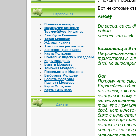
:"Почему ггражда
Вот некоторые от
Справочная
Alexey
Полезные номера
De aceea, ca cei di
Маршрутки Кишинев
natalia
Троллейбусы Кишинев
наконец-то люди 
Автобусы Кишинев
Такси Кишинев
ЖД расписание
Автовокзал расписание
Кишинёвец в 9 п
Аэропорт расписание
Национально-наци
Карта Молдовы
Почтовые индексы Молдовы
триколором ,с л
Коды Молдовы
дней не выветрил
Визы в Молдову
Таможня Молдовы
Посольства в Молдове
Выборы в Молдове
Gor
Валюта Молдовы
Потому что смеш
Паспорт Молдовы
Европейскую Инт
Карта Молдовы
Карта Кишинева
то время, как п
которая к тому 
затеи за киломе
Деньги!
том что Президен
бред, нет ничего
даже с ними ста
альянса еще смеш
которые по свое
интересы всех г
половины населе