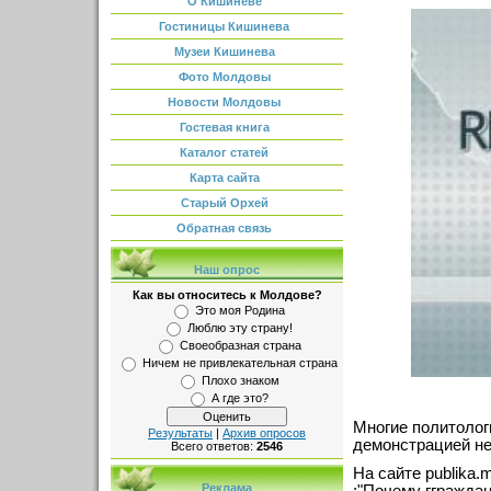
О Кишиневе
Гостиницы Кишинева
Музеи Кишинева
Фото Молдовы
Новости Молдовы
Гостевая книга
Каталог статей
Карта сайта
Старый Орхей
Обратная связь
Наш опрос
Как вы относитесь к Молдове?
Это моя Родина
Люблю эту страну!
Своеобразная страна
Ничем не привлекательная страна
Плохо знаком
А где это?
Многие политолог
Результаты
|
Архив опросов
демонстрацией не
Всего ответов:
2546
На сайте publika.
Реклама