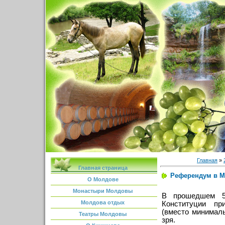
Главная
»
Главная страница
Референдум в Мо
О Молдове
Монастыри Молдовы
В прошедшем 5
Молдова отдых
Конституции при
(вместо минимал
Театры Молдовы
зря.