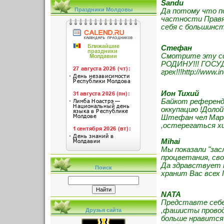
Sandu
Праздники Молдовы
Да потому что п
частности Правя
себя с большинс
Cтефан
Смотрите эту сс
РОДИНУ!!! ГОСУ
грех!!!http://www.i
Ион Тихий
Байкот референд
оккупацию !Доло
Штефан чел Маре
,остерегаться хит
Mihai
Мы показали "зас
процветания, св
Да здравствует 
Поиск
хранит Вас всех 
NATA
Представте себе 
,фашисты проводя
Друзья сайта
больше нравится"