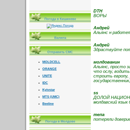
DTH
ВОРЫ
Погода в Кишиневе
Андрей
Альянс н работе
Валюта
Андрей
Здраствуйте пот
Отправить СМС
молдованин
MOLDCELL
Альянс, просто з
ORANGE
что ослу, водить
строить европу, 
UNITE
государственник,
IDC
Kyivstar
ss
MTS (UMC)
ДОЛОЙ НАЦИОНАЛИ
молдавский язык 
Beeline
тепа
потеряли довери
Погода в Молдове