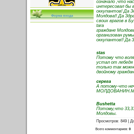
означало ,что на
интересовал бы 
оккупантов! Да 
Молдова!! Да Зд
Форма входа
своих врагов в Бу
tara
граждане Молдов
организован рум
оккупантов!! Да З
stas
Потому что воля 
устал от лебедя 
только так можн
двойному гражда
серега
А потому-что не
МОЛДОВАНИН.Мол
Bushetta
Потому,что 33,3
Молдовы.
Просмотров
: 849 |
Д
Всего комментариев
:
0